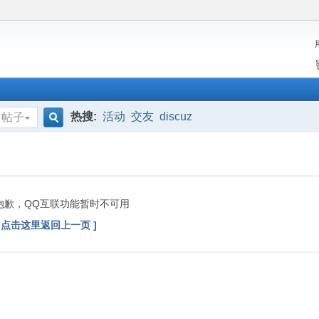
热搜:
活动
交友
discuz
帖子
搜
索
抱歉，QQ互联功能暂时不可用
[ 点击这里返回上一页 ]