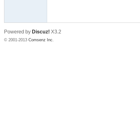
友
Powered by
Discuz!
X3.2
© 2001-2013
Comsenz Inc.
天
下