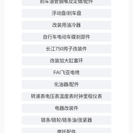
刹车油管钢喉及定做/配件
浮动盘/刹车盘
改装用油冷器
自行车电动车碟刹部件
长江750挎子改装件
改装加大缸塞环
FAI飞亚电喷
化油器/配件
转速表电压表温度表时钟里程仪表
电器改装件
链条/链轮/链条油/涨紧器
摩托配件