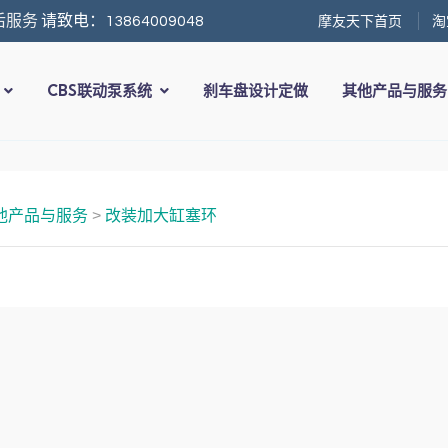
摩友天下首页
淘
后服务
请致电：13864009048
CBS联动泵系统
刹车盘设计定做
其他产品与服
他产品与服务
>
改装加大缸塞环