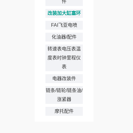
件
改装加大缸塞环
FAI飞亚电喷
化油器/配件
转速表电压表温
度表时钟里程仪
表
电器改装件
链条/链轮/链条油/
涨紧器
摩托配件