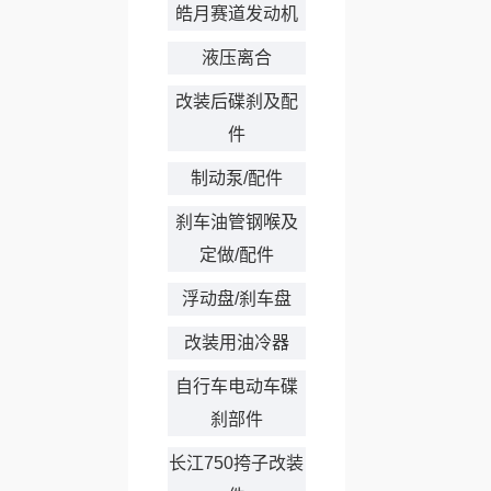
皓月赛道发动机
液压离合
改装后碟刹及配
件
制动泵/配件
刹车油管钢喉及
定做/配件
浮动盘/刹车盘
改装用油冷器
自行车电动车碟
刹部件
长江750挎子改装