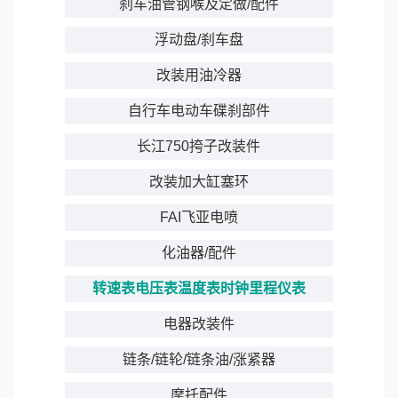
刹车油管钢喉及定做/配件
浮动盘/刹车盘
改装用油冷器
自行车电动车碟刹部件
长江750挎子改装件
改装加大缸塞环
FAI飞亚电喷
化油器/配件
转速表电压表温度表时钟里程仪表
电器改装件
链条/链轮/链条油/涨紧器
摩托配件