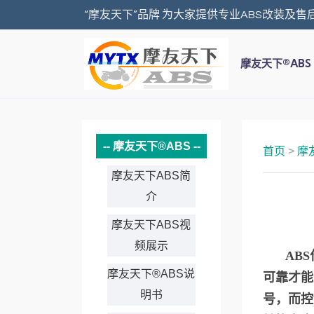
“摩友天下”品牌 为大家提供专业ABS改装及售
摩友天下®ABS
摩友天下®ABS
首页
>
摩
摩友天下ABS简
介
摩友天下ABS视
频展示
AB
摩友天下®ABS说
可靠才能
明书
号，而控