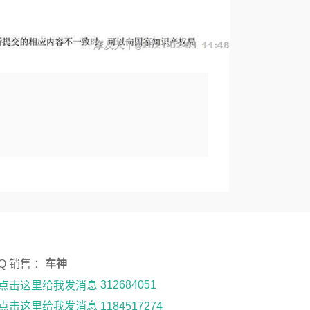
 Q 销售 ：
车神
312684051
1184517274