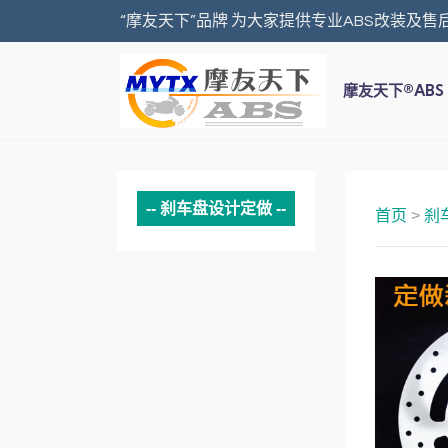
“摩友天下”品牌 为大家提供专业ABS改装及售
摩友天下®ABS
刹车盘设计定做
首页
>
刹