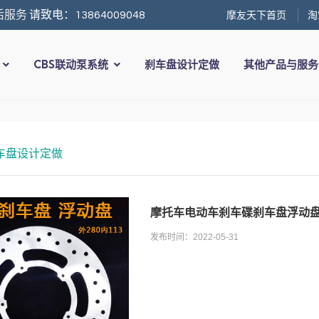
摩友天下首页
淘
后服务
请致电：13864009048
CBS联动泵系统
刹车盘设计定做
其他产品与服
车盘设计定做
摩托车电动车刹车碟刹车盘浮动盘碟盘
发布时间：2022-05-31