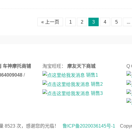
« 上一页
1
2
3
4
5
...
南 车神摩托商铺
淘宝旺旺：
摩友天下商城
Q
3864009048
/
销售1
销售2
销售3
量
8523
次
，感谢您的光临！
鲁ICP备2020036145号-1
Copyri