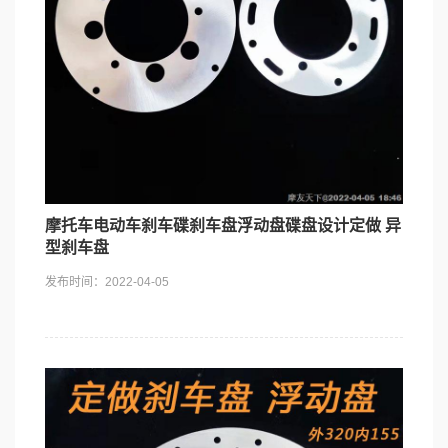
摩托车电动车刹车碟刹车盘浮动盘碟盘设计定做 异
型刹车盘
发布时间：2022-04-05