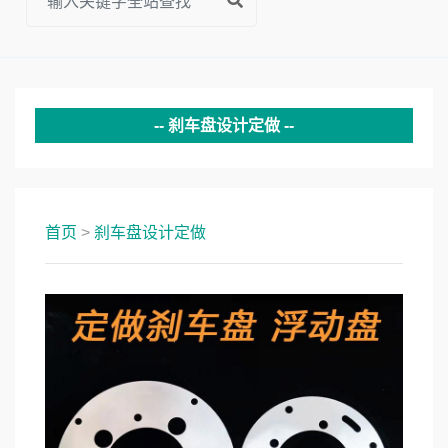
刹车盘设计定做
首页
>
刹车盘设计定做