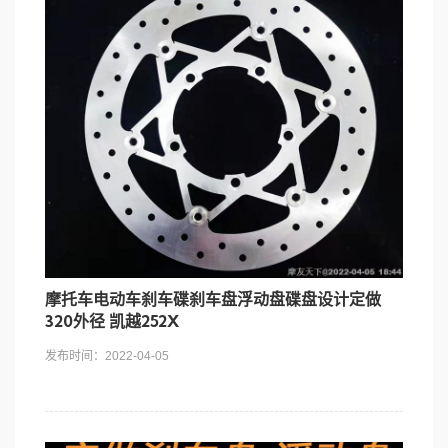
摩托车电动车刹车碟刹车盘浮动盘碟盘设计定做
320外径 凯越252X
发布时间：2022-04-05